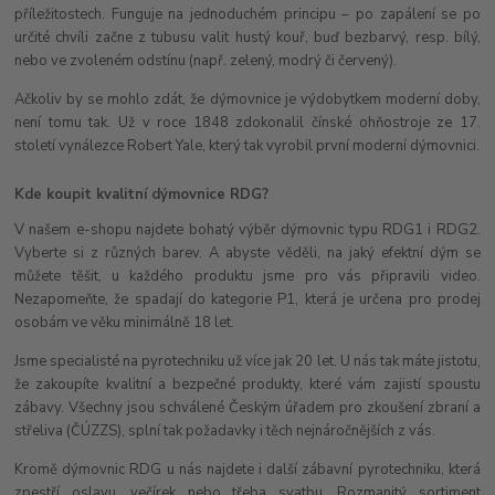
příležitostech. Funguje na jednoduchém principu – po zapálení se po
určité chvíli začne z tubusu valit hustý kouř, buď bezbarvý, resp. bílý,
nebo ve zvoleném odstínu (např. zelený, modrý či červený).
Ačkoliv by se mohlo zdát, že dýmovnice je výdobytkem moderní doby,
není tomu tak. Už v roce 1848 zdokonalil čínské ohňostroje ze 17.
století vynálezce Robert Yale, který tak vyrobil první moderní dýmovnici.
Kde koupit kvalitní dýmovnice RDG?
V našem e-shopu najdete bohatý výběr dýmovnic typu RDG1 i RDG2.
Vyberte si z různých barev. A abyste věděli, na jaký efektní dým se
můžete těšit, u každého produktu jsme pro vás připravili video.
Nezapomeňte, že spadají do kategorie P1, která je určena pro prodej
osobám ve věku minimálně 18 let.
Jsme specialisté na pyrotechniku už více jak 20 let. U nás tak máte jistotu,
že zakoupíte kvalitní a bezpečné produkty, které vám zajistí spoustu
zábavy. Všechny jsou schválené Českým úřadem pro zkoušení zbraní a
střeliva (ČÚZZS), splní tak požadavky i těch nejnáročnějších z vás.
Kromě dýmovnic RDG u nás najdete i další zábavní pyrotechniku, která
zpestří oslavu, večírek nebo třeba svatbu. Rozmanitý sortiment