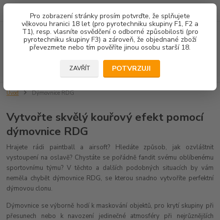
602 671 452
JSME TU PRO VÁS 8.00-14.00
Pro zobrazení stránky prosím potvrďte, že splňujete
věkovou hranici 18 let (pro pyrotechniku skupiny F1, F2 a
T1), resp. vlasníte osvědčení o odborné způsobilosti (pro
Menu
pyrotechniku skupiny F3) a zároveň, že objednané zboží
převezmete nebo tím pověříte jinou osobu starší 18.
Hledat
POTVRZUJI
ZAVŘÍT
Úvod
Dýmovnice RDG
Vytvořte skvělý kouřový efekt pomocí
dýmovnice RDG
Hrajete rádi paintball a airsoft? Hledáte způsob, jak ozvláštnit
vystoupení na oslavě? Chystáte se pořádně fandit svému oblíbenému
sportovnímu týmu? V těchto a dalších podobných situacích by vám
neměla chybět dýmovnice RDG, se kterou snadno vytvoříte perfektní
dýmovou clonu.
Dýmovnice se výborně hodí k maskování objektů, pro krytí skupiny při
přesunech nebo k navození jedinečné atmosféry při nejrůznějších