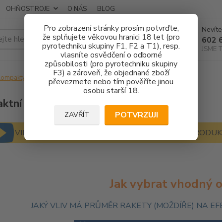
OHŇOSTROJE
O NÁS
BLOG
Pro zobrazení stránky prosím potvrďte,
Nevíte
že splňujete věkovou hranici 18 let (pro
Hledat
602 
pyrotechniku skupiny F1, F2 a T1), resp.
JSME 
vlasníte osvědčení o odborné
způsobilosti (pro pyrotechniku skupiny
F3) a zároveň, že objednané zboží
ompakty 48 - 50 ran
Kompakty 48 - 50 ran - 25 mm
převezmete nebo tím pověříte jinou
osobu starší 18.
tní ohňostroje 48 - 50 ran - 25 mm
POTVRZUJI
ZAVŘÍT
VIDEO U KAŽDÉHO OHŇOSTROJE V DETAILU PRODU
Jak vybrat vhodný 
JAKÝ VLIV MÁ PRŮMĚR RAKETY (MOŽDÍŘE) NA 