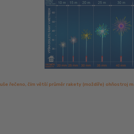
uše řečeno, čím větší průměr rakety (moždíře) ohňostroj má