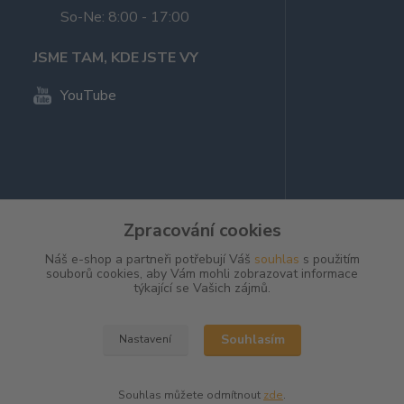
So-Ne: 8:00 - 17:00
JSME TAM, KDE JSTE VY
YouTube
Zpracování cookies
Náš e-shop a partneři potřebují Váš
souhlas
s použitím
souborů cookies, aby Vám mohli zobrazovat informace
týkající se Vašich zájmů.
Kvalitní nabídka ohňostrojů a
Souhlasím
Nastavení
ohňostroje na zakázku
© 2023 OhnostrojeKralik.cz
Souhlas můžete odmítnout
zde
.