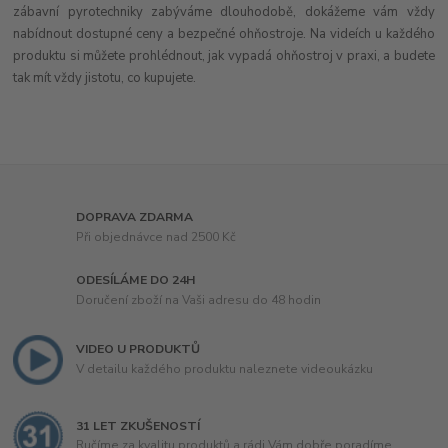
zábavní pyrotechniky zabýváme dlouhodobě, dokážeme vám vždy
nabídnout dostupné ceny a bezpečné ohňostroje. Na videích u každého
produktu si můžete prohlédnout, jak vypadá ohňostroj v praxi, a budete
tak mít vždy jistotu, co kupujete.
DOPRAVA ZDARMA
Při objednávce nad 2500 Kč
ODESÍLÁME DO 24H
Doručení zboží na Vaši adresu do 48 hodin
VIDEO U PRODUKTŮ
V detailu každého produktu naleznete videoukázku
31 LET ZKUŠENOSTÍ
Ručíme za kvalitu produktů a rádi Vám dobře poradíme