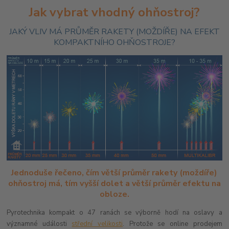
Jak vybrat vhodný ohňostroj?
JAKÝ VLIV MÁ PRŮMĚR RAKETY (MOŽDÍŘE) NA EFEKT
KOMPAKTNÍHO OHŇOSTROJE?
Jednoduše řečeno, čím větší průměr rakety (moždíře)
ohňostroj má, tím vyšší dolet a větší průměr efektu na
obloze.
Pyrotechnika kompakt o 47 ranách se výborně hodí na oslavy a
významné události
střední velikosti
. Protože se online prodejem