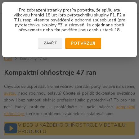
602 671 452
JSME TU PRO VÁS 8.00-14.00
Pro zobrazení stránky prosím potvrďte, že splňujete
věkovou hranici 18 let (pro pyrotechniku skupiny F1, F2 a
T1), resp. vlasníte osvědčení o odborné způsobilosti (pro
Menu
pyrotechniku skupiny F3) a zároveň, že objednané zboží
převezmete nebo tím pověříte jinou osobu starší 18.
Hledat
POTVRZUJI
ZAVŘÍT
Úvod
Kompakty 47 ran
Kompaktní ohňostroje 47 ran
Chystáte se uspořádat firemní večírek, zahradní party, oslavu narozenin,
svatbu
nebo rodinnou oslavu? Chcete si pořídit dokonalou světelnou
show i bez nutnosti shánět profesionálního pyrotechnika? To pro nás
není žádný problém – prohlédněte si naše báječné
kompaktní
ohňostroje
, které bez problému zvládnete nainstalovat sami.
VIDEO U KAŽDÉHO OHŇOSTROJE V DETAILU
PRODUKTU