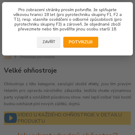
602 671 452
JSME TU PRO VÁS 8.00-14.00
Pro zobrazení stránky prosím potvrďte, že splňujete
věkovou hranici 18 let (pro pyrotechniku skupiny F1, F2 a
T1), resp. vlasníte osvědčení o odborné způsobilosti (pro
Menu
pyrotechniku skupiny F3) a zároveň, že objednané zboží
převezmete nebo tím pověříte jinou osobu starší 18.
Hledat
POTVRZUJI
ZAVŘÍT
Úvod
Ohňostroje pro náročné
Velké ohňostroje
Ohňostroje z této kategorie, zaručující skvělé efekty, jsou tím pravým
řešením pro opravdu náročného zákazníka. Jestliže chcete významnou
party vylepšit a ozvláštnit působivou show, není lepší volba! Vaši hosté
budou odcházet plní nových zážitků, dojmů.
VIDEO U KAŽDÉHO OHŇOSTROJE V DETAILU
PRODUKTU