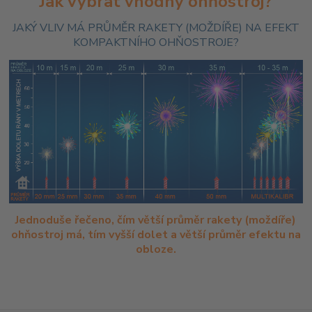
Jak vybrat vhodný ohňostroj?
JAKÝ VLIV MÁ PRŮMĚR RAKETY (MOŽDÍŘE) NA EFEKT
KOMPAKTNÍHO OHŇOSTROJE?
Jednoduše řečeno, čím větší průměr rakety (moždíře)
ohňostroj má, tím vyšší dolet a větší průměr efektu na
obloze.