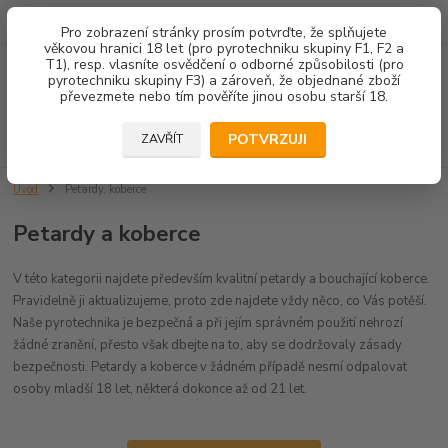
602 671 452
JSME TU PRO VÁS 8.00-14.00
Pro zobrazení stránky prosím potvrďte, že splňujete
věkovou hranici 18 let (pro pyrotechniku skupiny F1, F2 a
T1), resp. vlasníte osvědčení o odborné způsobilosti (pro
Menu
pyrotechniku skupiny F3) a zároveň, že objednané zboží
převezmete nebo tím pověříte jinou osobu starší 18.
Hledat
POTVRZUJI
ZAVŘÍT
Úvod
Petardy, koberce
Petardy a koberce
V této kategorii najdete především kvalitní petardy a bouchající koberce.
Pravidelně ji aktualizujeme, proto zde najdete vždy něco, co Vás potěší.
Naše pyrotechnika je bezpečná a při jejím správném použití nehrozí
žádné zranění, přesto však dbejte na to, aby se dodržovaly zásady
bezpečnosti. Petardy a koberce v žádném případě nesmí odpalovat
osoby mladší 18 let, některá dokonce až od 21 let.