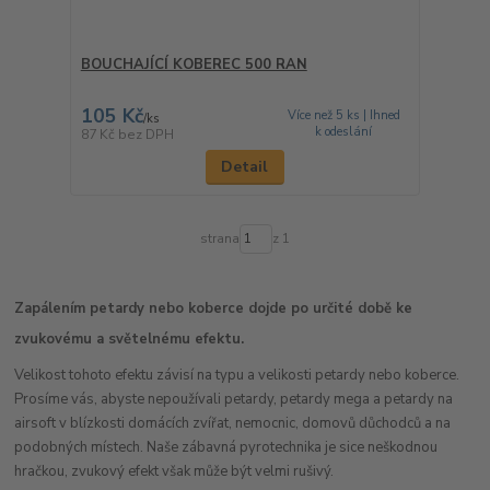
BOUCHAJÍCÍ KOBEREC 500 RAN
105 Kč
Více než 5 ks | Ihned
/
ks
k odeslání
87 Kč
bez DPH
Detail
strana
z 1
Zapálením petardy nebo koberce dojde po určité době ke
zvukovému a světelnému efektu.
Velikost tohoto efektu závisí na typu a velikosti petardy nebo koberce.
Prosíme vás, abyste nepoužívali petardy, petardy mega a petardy na
airsoft v blízkosti domácích zvířat, nemocnic, domovů důchodců a na
podobných místech. Naše zábavná pyrotechnika je sice neškodnou
hračkou, zvukový efekt však může být velmi rušivý.