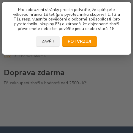
602 671 452
JSME TU PRO VÁS 8.00-14.00
Pro zobrazení stránky prosím potvrďte, že splňujete
věkovou hranici 18 let (pro pyrotechniku skupiny F1, F2 a
T1), resp. vlasníte osvědčení o odborné způsobilosti (pro
Menu
pyrotechniku skupiny F3) a zároveň, že objednané zboží
převezmete nebo tím pověříte jinou osobu starší 18.
Hledat
POTVRZUJI
ZAVŘÍT
Úvod
Doprava zdarma
Doprava zdarma
Při zakoupení zboží v hodnotě nad 2500,- Kč