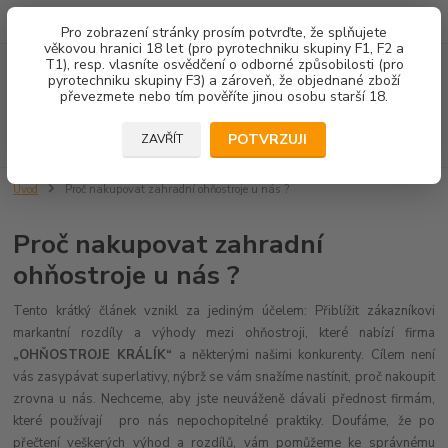
602 671 452
JSME TU PRO VÁS 8.00-14.00
Pro zobrazení stránky prosím potvrďte, že splňujete
věkovou hranici 18 let (pro pyrotechniku skupiny F1, F2 a
T1), resp. vlasníte osvědčení o odborné způsobilosti (pro
Menu
pyrotechniku skupiny F3) a zároveň, že objednané zboží
převezmete nebo tím pověříte jinou osobu starší 18.
Hledat
POTVRZUJI
ZAVŘÍT
Úvod
Proč nakupovat zahradní ohňostroje u nás ?
Proč nakupovat zahradní
ohňostroje u nás ?
Tento krátký článek vznikl za jediným účelem: Přiblížit zákazníkovi
markantní rozdíly a výhody mezi ohňostroji, které nabízí firma
„OHŇOSTROJE KRÁLÍK“
a některými našimi konkurenty. Cílem není
vás zasypávat superlativy, nýbrž se vám snažíme nastínit, proč nakoupit
zrovna u nás. Nechceme, aby jste neuváženě dávali přednost firmám,
které používají pro nás nepochopitelné praktiky. Doufáme, že po
přečtení veškerých výhod a rozdílů, vám pomůžeme ke správnému