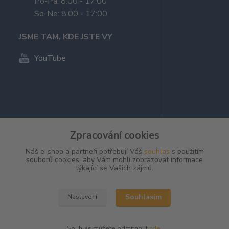
Po-Pá: 8:00 - 17:00
So-Ne: 8:00 - 17:00
JSME TAM, KDE JSTE VY
YouTube
Zpracování cookies
Náš e-shop a partneři potřebují Váš
souhlas
s použitím
souborů cookies, aby Vám mohli zobrazovat informace
týkající se Vašich zájmů.
Kvalitní nabídka ohňostrojů a
Souhlasím
Nastavení
ohňostroje na zakázku
© 2023 OhnostrojeKralik.cz
Souhlas můžete odmítnout
zde
.