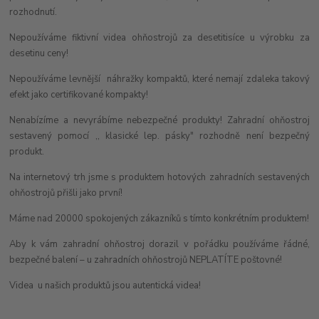
rozhodnutí.
Nepoužíváme fiktivní videa ohňostrojů za desetitisíce u výrobku za
desetinu ceny!
Nepoužíváme levnější náhražky kompaktů, které nemají zdaleka takový
efekt jako certifikované kompakty!
Nenabízíme a nevyrábíme nebezpečné produkty! Zahradní ohňostroj
sestavený pomocí ,, klasické lep. pásky" rozhodně není bezpečný
produkt.
Na internetový trh jsme s produktem hotových zahradních sestavených
ohňostrojů přišli jako první!
Máme nad 20000 spokojených zákazníků s tímto konkrétním produktem!
Aby k vám zahradní ohňostroj dorazil v pořádku používáme řádné,
bezpečné balení – u zahradních ohňostrojů NEPLATÍTE poštovné!
Videa u našich produktů jsou autentická videa!