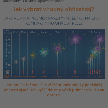
odevzdáním k likvidaci oprávněné osobě.
Jak vybrat vhodný ohňostroj?
JAKÝ VLIV MÁ PRŮMĚR RAKETY (MOŽDÍŘE) NA EFEKT
KOMPAKTNÍHO OHŇOSTROJE?
Jednoduše řečeno, čím větší průměr rakety (moždíře)
ohňostroj má, tím vyšší dolet a větší průměr efektu na
obloze.