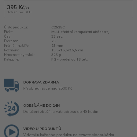
395 Kč
/
ks
326 Kč
bez DPH
Číslo produktu:
C2525C
Efekt:
Multiefektní kompaktní ohňostroj.
Čas:
33 sec.
Počet ran:
25
Průměr moždíře:
25 mm
Rozměry:
15,5x15,5x15,5 cm
Hmotnost pyrosloží:
325 g
Kategorie:
F 2 - prodej od 18 let.
DOPRAVA ZDARMA
Při objednávce nad 2500 Kč
ODESÍLÁME DO 24H
Doručení zboží na Vaši adresu do 48 hodin
VIDEO U PRODUKTŮ
V detailu každého produktu naleznete videoukázku