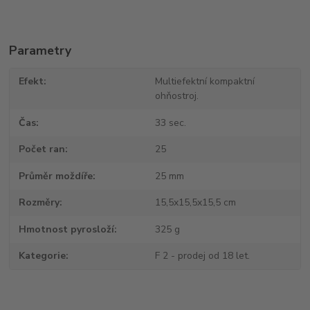
Parametry
Efekt
Multiefektní kompaktní
ohňostroj.
Čas
33 sec.
Počet ran
25
Průměr moždíře
25 mm
Rozměry
15,5x15,5x15,5 cm
Hmotnost pyrosloží
325 g
Kategorie
F 2 - prodej od 18 let.