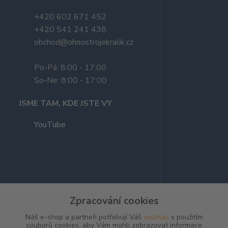
+420 602 671 452
+420 541 241 438
obchod@ohnostrojekralik.cz
Po-Pá: 8:00 - 17:00
So-Ne: 8:00 - 17:00
JSME TAM, KDE JSTE VY
YouTube
Zpracování cookies
Náš e-shop a partneři potřebují Váš
souhlas
s použitím
souborů cookies, aby Vám mohli zobrazovat informace