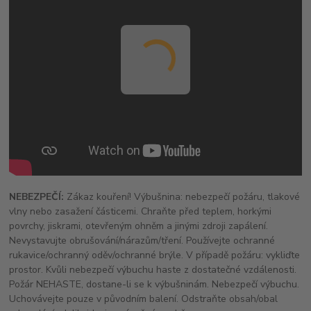
NEBEZPEČÍ:
Zákaz kouření! Výbušnina: nebezpečí požáru, tlakové
vlny nebo zasažení částicemi. Chraňte před teplem, horkými
povrchy, jiskrami, otevřeným ohněm a jinými zdroji zapálení.
Nevystavujte obrušování/nárazům/tření. Používejte ochranné
rukavice/ochranný oděv/ochranné brýle. V případě požáru: vykliďte
prostor. Kvůli nebezpečí výbuchu haste z dostatečné vzdálenosti.
Požár NEHASTE, dostane-li se k výbušninám. Nebezpečí výbuchu.
Uchovávejte pouze v původním balení. Odstraňte obsah/obal