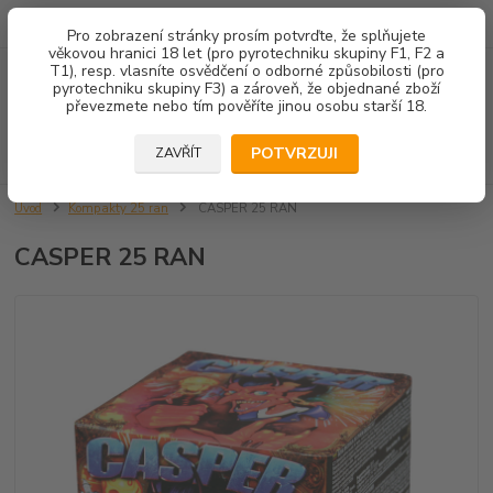
602 671 452
JSME TU PRO VÁS 8.00-14.00
Pro zobrazení stránky prosím potvrďte, že splňujete
věkovou hranici 18 let (pro pyrotechniku skupiny F1, F2 a
T1), resp. vlasníte osvědčení o odborné způsobilosti (pro
Menu
pyrotechniku skupiny F3) a zároveň, že objednané zboží
převezmete nebo tím pověříte jinou osobu starší 18.
Hledat
POTVRZUJI
ZAVŘÍT
Úvod
Kompakty 25 ran
CASPER 25 RAN
CASPER 25 RAN