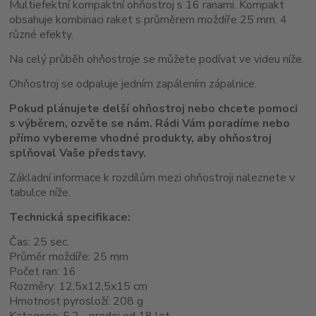
Multiefektní kompaktní ohňostroj s 16 ranami. Kompakt
obsahuje kombinaci raket s průměrem moždíře 25 mm. 4
různé efekty.
Na celý průběh ohňostroje se můžete podívat ve videu níže.
Ohňostroj se odpaluje jedním zapálením zápalnice.
Pokud plánujete delší ohňostroj nebo chcete pomoci
s výběrem, ozvěte se nám. Rádi Vám poradíme nebo
přímo vybereme vhodné produkty, aby ohňostroj
splňoval Vaše představy.
Základní informace k rozdílům mezi ohňostroji naleznete v
tabulce níže.
Technická specifikace:
Čas: 25 sec.
Průměr moždíře: 25 mm
Počet ran: 16
Rozměry: 12,5x12,5x15 cm
Hmotnost pyrosloží: 208 g
Kategorie: F 2 - prodej od 18 let