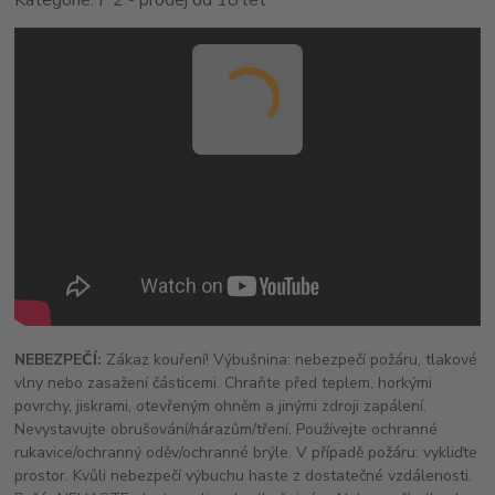
NEBEZPEČÍ:
Zákaz kouření! Výbušnina: nebezpečí požáru, tlakové
vlny nebo zasažení částicemi. Chraňte před teplem, horkými
povrchy, jiskrami, otevřeným ohněm a jinými zdroji zapálení.
Nevystavujte obrušování/nárazům/tření. Používejte ochranné
rukavice/ochranný oděv/ochranné brýle. V případě požáru: vykliďte
prostor. Kvůli nebezpečí výbuchu haste z dostatečné vzdálenosti.