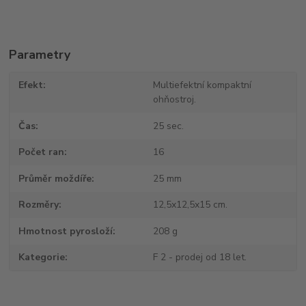
Parametry
Efekt
Multiefektní kompaktní
ohňostroj.
Čas
25 sec.
Počet ran
16
Průměr moždíře
25 mm
Rozměry
12,5x12,5x15 cm.
Hmotnost pyrosloží
208 g
Kategorie
F 2 - prodej od 18 let.