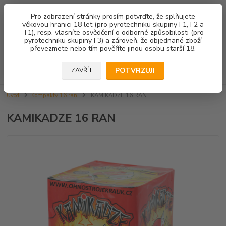
602 671 452
JSME TU PRO VÁS 8.00-14.00
Pro zobrazení stránky prosím potvrďte, že splňujete
věkovou hranici 18 let (pro pyrotechniku skupiny F1, F2 a
T1), resp. vlasníte osvědčení o odborné způsobilosti (pro
Menu
pyrotechniku skupiny F3) a zároveň, že objednané zboží
převezmete nebo tím pověříte jinou osobu starší 18.
Hledat
POTVRZUJI
ZAVŘÍT
Úvod
Kompakty 16 ran
KAMIKADZE 16 RAN
KAMIKADZE 16 RAN