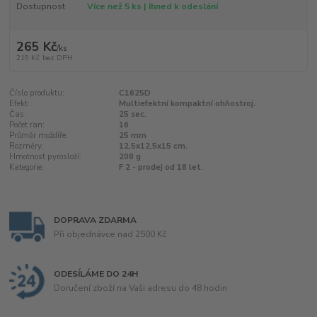
Dostupnost
Více než 5 ks | Ihned k odeslání
265 Kč
/
ks
219 Kč
bez DPH
Číslo produktu:
C1625D
Efekt:
Multiefektní kompaktní ohňostroj.
Čas:
25 sec.
Počet ran:
16
Průměr moždíře:
25 mm
Rozměry:
12,5x12,5x15 cm.
Hmotnost pyrosloží:
208 g
Kategorie:
F 2 - prodej od 18 let.
DOPRAVA ZDARMA
Při objednávce nad 2500 Kč
ODESÍLÁME DO 24H
Doručení zboží na Vaši adresu do 48 hodin