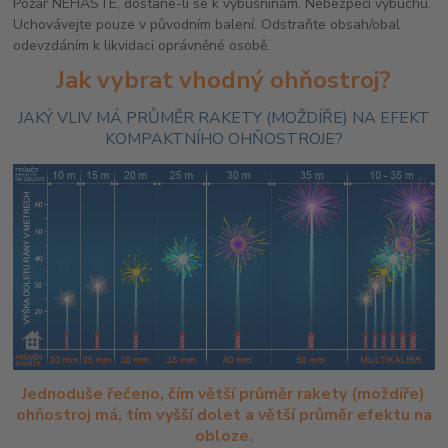
Požár NEHASTE, dostane-li se k výbušninám. Nebezpečí výbuchu.
Uchovávejte pouze v původním balení. Odstraňte obsah/obal
odevzdáním k likvidaci oprávněné osobě.
Jak vybrat vhodný ohňostroj?
JAKÝ VLIV MÁ PRŮMĚR RAKETY (MOŽDÍŘE) NA EFEKT
KOMPAKTNÍHO OHŇOSTROJE?
Jednoduše řečeno, čím větší průměr rakety (moždíře)
ohňostroj má, tím vyšší dolet a větší průměr efektu na
obloze.