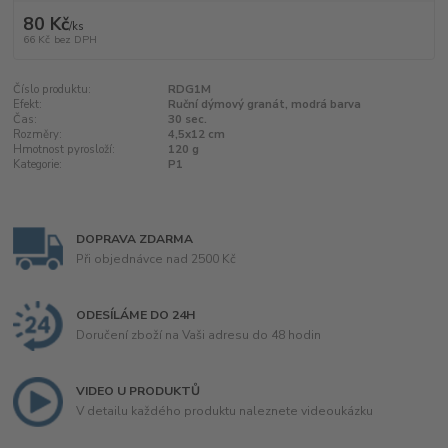
80 Kč
/
ks
66 Kč
bez DPH
Číslo produktu:
RDG1M
Efekt:
Ruční dýmový granát, modrá barva
Čas:
30 sec.
Rozměry:
4,5x12 cm
Hmotnost pyrosloží:
120 g
Kategorie:
P1
DOPRAVA ZDARMA
Při objednávce nad 2500 Kč
ODESÍLÁME DO 24H
Doručení zboží na Vaši adresu do 48 hodin
VIDEO U PRODUKTŮ
V detailu každého produktu naleznete videoukázku