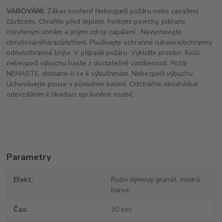
VAROVÁNÍ:
Zákaz kouření! Nebezpečí požáru nebo zasažení
částicemi. Chraňte před teplem, horkými povrchy, jiskrami,
otevřeným ohněm a jinými zdroji zapálení. Nevystavujte
obrušování/nárazům/tření. Používejte ochranné rukavice/ochranný
oděv/ochranné brýle. V případě požáru: Vykliďte prostor. Kvůli
nebezpečí výbuchu haste z dostatečné vzdálenosti. Požár
NEHASTE, dostane-li se k výbušninám. Nebezpečí výbuchu.
Uchovávejte pouze v původním balení. Odstraňte obsah/obal
odevzdáním k likvidaci oprávněné osobě.
Parametry
Efekt
Ruční dýmový granát, modrá
barva
Čas
30 sec.