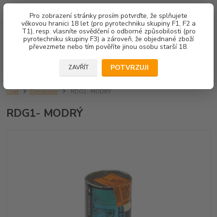
602 671 452
JSME TU PRO VÁS 8.00-14.00
Pro zobrazení stránky prosím potvrďte, že splňujete
věkovou hranici 18 let (pro pyrotechniku skupiny F1, F2 a
T1), resp. vlasníte osvědčení o odborné způsobilosti (pro
Menu
pyrotechniku skupiny F3) a zároveň, že objednané zboží
převezmete nebo tím pověříte jinou osobu starší 18.
Hledat
POTVRZUJI
ZAVŘÍT
Úvod
Dýmovnice
RDG1- MODRÝ
RDG1- MODRÝ