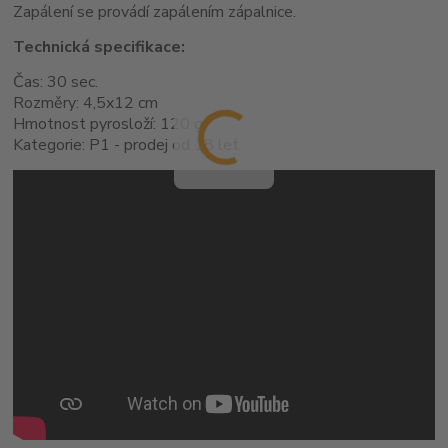
Zapálení se provádí zapálením zápalnice.
Technická specifikace:
Čas: 30 sec.
Rozměry: 4,5x12 cm
Hmotnost pyrosloží: 120 g
Kategorie: P1 - prodej od 18 let