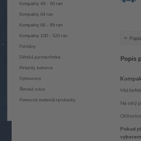
Kompakty 48 - 50 ran
Kompakty 64 ran
Kompakty 66 - 99 ran
Kompakty 100 - 520 ran
Popis
Fontány
Dětská pyrotechnika
Popis 
Petardy, koberce
Kompak
Dýmovnice
Římské svíce
Multiefe
Pomocný materiál+prskavky
Na celý p
Ohňostroj
Pokud pl
vybereme