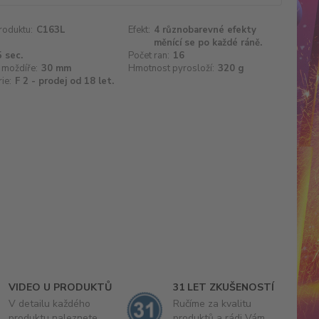
roduktu:
C163L
Efekt:
4 různobarevné efekty
měnící se po každé ráně.
 sec.
Počet ran:
16
 moždíře:
30 mm
Hmotnost pyrosloží:
320 g
ie:
F 2 - prodej od 18 let.
VIDEO U PRODUKTŮ
31 LET ZKUŠENOSTÍ
V detailu každého
Ručíme za kvalitu
produktu naleznete
produktů a rádi Vám