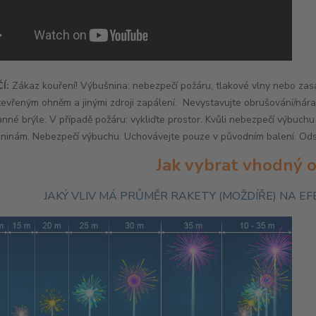
Í:
Zákaz kouření! Výbušnina: nebezpečí požáru, tlakové vlny nebo zasa
otevřeným ohněm a jinými zdroji zapálení. Nevystavujte obrušování/nár
nné brýle. V případě požáru: vykliďte prostor. Kvůli nebezpečí výbuc
šninám. Nebezpečí výbuchu. Uchovávejte pouze v původním balení. Ods
Jak vybrat vhodný 
JAKÝ VLIV MÁ PRŮMĚR RAKETY (MOŽDÍŘE) NA 