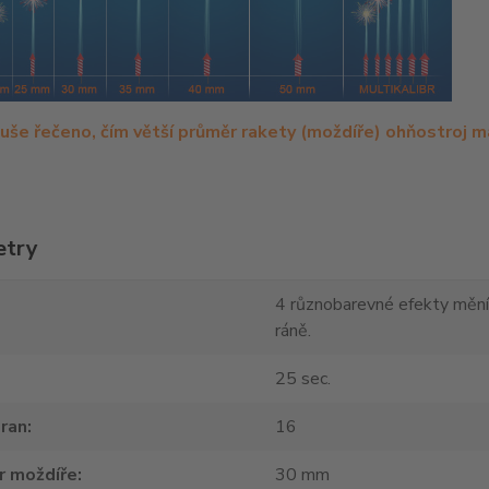
uše řečeno, čím větší průměr rakety (moždíře) ohňostroj má
etry
4 různobarevné efekty mění
ráně.
25 sec.
ran
16
r moždíře
30 mm