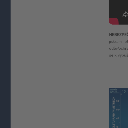
NEBEZPEČ
jiskrami, 
oděv/ochra
se k výbu