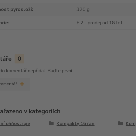
ost pyrosloží
320 g
orie
F 2 - prodej od 18 let.
táře
0
do komentář nepřidal. Buďte první.
 komentář
zařazeno v kategoriích
ní ohňostroje
Kompakty 16 ran
Kom