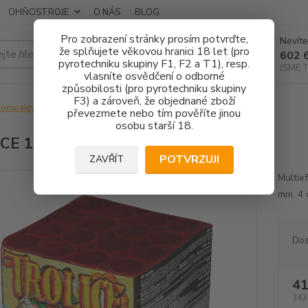
OHŇOSTROJE
O NÁS
BLOG
Pro zobrazení stránky prosím potvrďte,
Nevíte
že splňujete věkovou hranici 18 let (pro
Hledat
602 
pyrotechniku skupiny F1, F2 a T1), resp.
JSME 
vlasníte osvědčení o odborné
způsobilosti (pro pyrotechniku skupiny
F3) a zároveň, že objednané zboží
ompakty 16 ran
TROLICE 16 RAN
převezmete nebo tím pověříte jinou
osobu starší 18.
CE 16 RAN
POTVRZUJI
ZAVŘÍT
Multie
mm. 4 
Dos
41
343