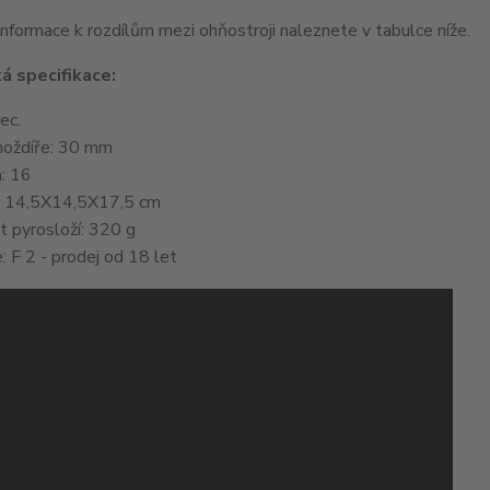
informace k rozdílům mezi ohňostroji naleznete v tabulce níže.
á specifikace:
ec.
oždíře: 30 mm
: 16
 14,5X14,5X17,5 cm
 pyrosloží: 320 g
: F 2 - prodej od 18 let