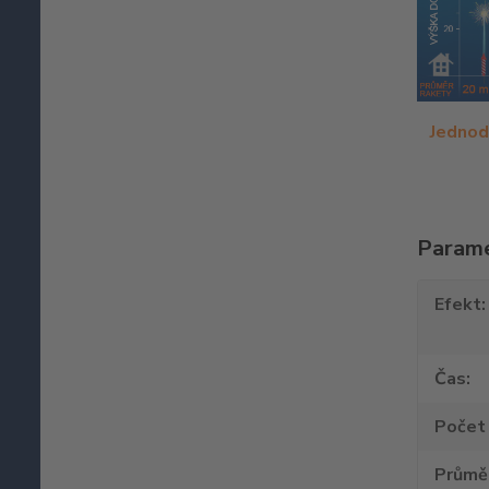
Jednod
Param
Efekt
Čas
Počet 
Průmě