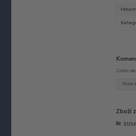
Hmotn
Kateg
Komen
Zatím nik
Přidat
Zboží 
Střed