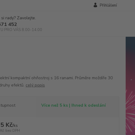
Přihlášení
 si rady? Zavolejte.
671 452
TU PRO VÁS 8.00-14.00
fektní kompaktní ohňostroj s 16 ranami. Průměre moždíře 30
druhy efektů.
celý popis
tupnost
Více než 5 ks | Ihned k odeslání
5 Kč
/
ks
 Kč
bez DPH