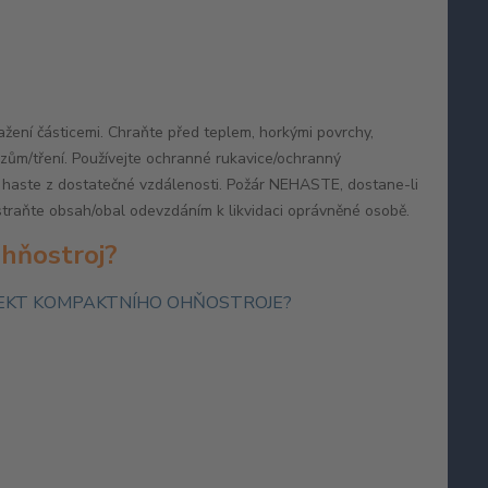
žení částicemi. Chraňte před teplem, horkými povrchy,
azům/tření. Používejte ochranné rukavice/ochranný
hu haste z dostatečné vzdálenosti. Požár NEHASTE, dostane-li
traňte obsah/obal odevzdáním k likvidaci oprávněné osobě.
ohňostroj?
EFEKT KOMPAKTNÍHO OHŇOSTROJE?