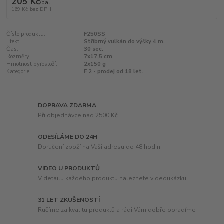
205 Kč
/
bal.
169 Kč
bez DPH
Číslo produktu:
F250SS
Efekt:
Stříbrný vulkán do výšky 4 m.
Čas:
30 sec.
Rozměry:
7x17,5 cm
Hmotnost pyrosloží:
2x150 g
Kategorie:
F 2 - prodej od 18 let.
DOPRAVA ZDARMA
Při objednávce nad 2500 Kč
ODESÍLÁME DO 24H
Doručení zboží na Vaši adresu do 48 hodin
VIDEO U PRODUKTŮ
V detailu každého produktu naleznete videoukázku
31 LET ZKUŠENOSTÍ
Ručíme za kvalitu produktů a rádi Vám dobře poradíme