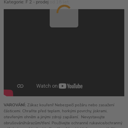
Kategorie: F 2 - prodej od 18 let.
VAROVÁNÍ:
Zákaz kouření! Nebezpečí požáru nebo zasažení
částicemi. Chraňte před teplem, horkými povrchy, jiskrami,
otevřeným ohněm a jinými zdroji zapálení. Nevystavujte
obrušování/nárazům/tření. Používejte ochranné rukavice/ochranný