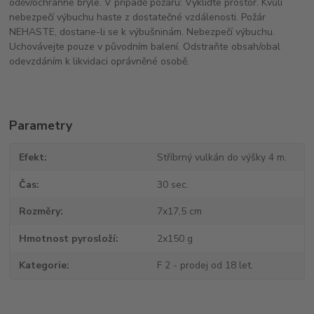
oděv/ochranné brýle. V případě požáru: Vykliďte prostor. Kvůli
nebezpečí výbuchu haste z dostatečné vzdálenosti. Požár
NEHASTE, dostane-li se k výbušninám. Nebezpečí výbuchu.
Uchovávejte pouze v původním balení. Odstraňte obsah/obal
odevzdáním k likvidaci oprávněné osobě.
Parametry
Efekt
Stříbrný vulkán do výšky 4 m.
Čas
30 sec.
Rozměry
7x17,5 cm
Hmotnost pyrosloží
2x150 g
Kategorie
F 2 - prodej od 18 let.