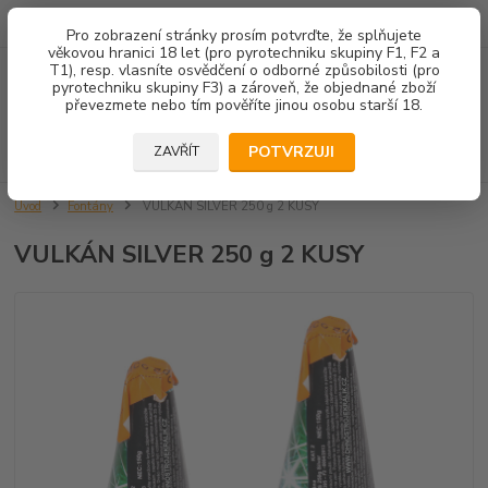
602 671 452
JSME TU PRO VÁS 8.00-14.00
Pro zobrazení stránky prosím potvrďte, že splňujete
věkovou hranici 18 let (pro pyrotechniku skupiny F1, F2 a
T1), resp. vlasníte osvědčení o odborné způsobilosti (pro
Menu
pyrotechniku skupiny F3) a zároveň, že objednané zboží
převezmete nebo tím pověříte jinou osobu starší 18.
Hledat
POTVRZUJI
ZAVŘÍT
Úvod
Fontány
VULKÁN SILVER 250 g 2 KUSY
VULKÁN SILVER 250 g 2 KUSY