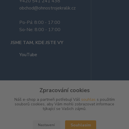
+420 541 241 438
obchod@ohnostrojekralik.cz
Po-Pá: 8:00 - 17:00
So-Ne: 8:00 - 17:00
JSME TAM, KDE JSTE VY
YouTube
Zpracování cookies
Náš e-shop a partneři potřebují Váš
souhlas
s použitím
souborů cookies, aby Vám mohli zobrazovat informace
týkající se Vašich zájmů.
Kvalitní nabídka ohňostrojů a
ohňostroje na zakázku
Souhlasím
Nastavení